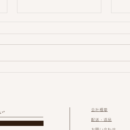
オリーブショウガ飴
今年
した
会社概要
配送・返品
お問い合わせ