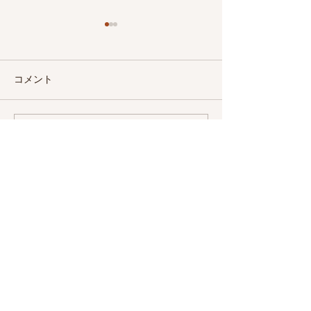
コメント
オリーブショウガ飴
コメントを追加…
今年も一年間お
りました。
三豊オリーブメルマガ登録はこちら
配信登録