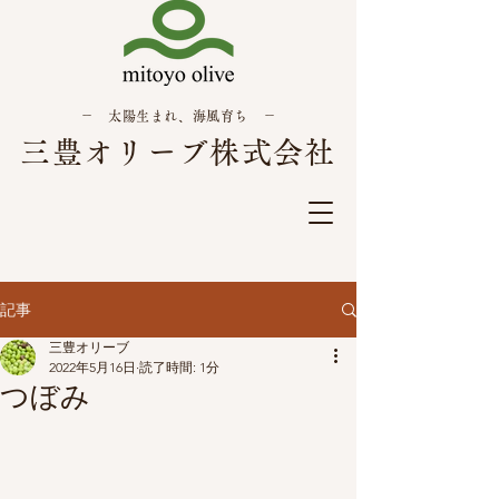
－ 太陽生まれ、海風育ち －
三豊オリーブ株式会社
記事
三豊オリーブ
2022年5月16日
読了時間: 1分
つぼみ