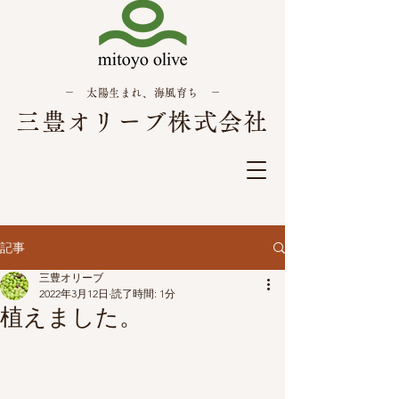
－ 太陽生まれ、海風育ち －
三豊オリーブ株式会社
記事
三豊オリーブ
2022年3月12日
読了時間: 1分
植えました。