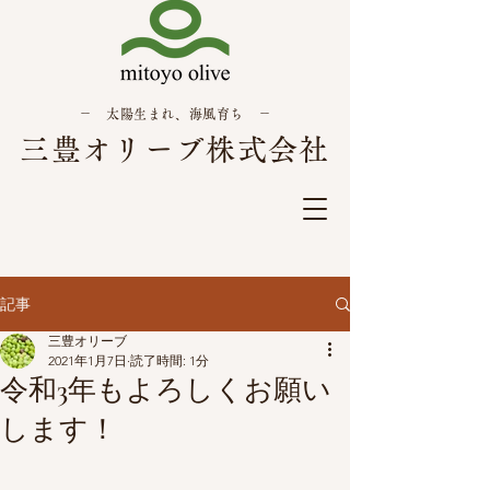
－ 太陽生まれ、海風育ち －
三豊オリーブ株式会社
記事
三豊オリーブ
2021年1月7日
読了時間: 1分
令和3年もよろしくお願い
します！