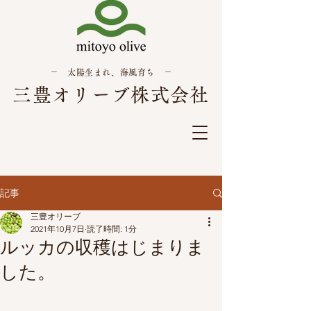
－ 太陽生まれ、海風育ち －
三豊オリーブ株式会社
記事
三豊オリーブ
2021年10月7日
読了時間: 1分
ルッカの収穫はじまりま
した。